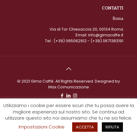
CONTATTI
Roma
Via di Tor Chiesaccia 20, 00134 Roma
Email:
info@gimacaffe.it
Tel.:
(+39) 065062912
- (+39) 0671383191
© 2021 Gima Caffè. All Rights Reserved. Designed by
Max Comunicazione
Utilizziamo i cookie per essere sicuri che tu possa avere la
migliore esperienza sul nostro sito. Se continui ad
utilizzare questo sito noi assumiamo che tu ne sia felice.
Impostazioni Cookie
ACCETTA
RIFIUTA