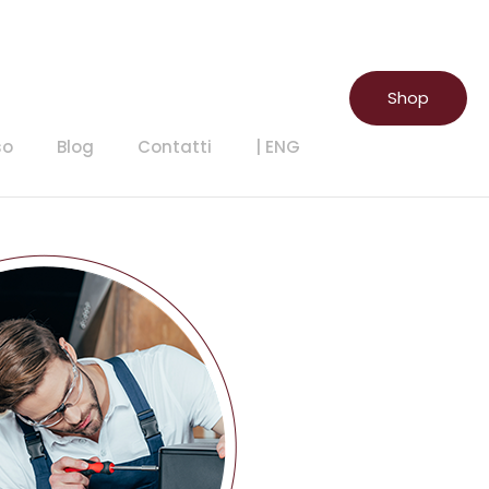
Shop
so
Blog
Contatti
| ENG