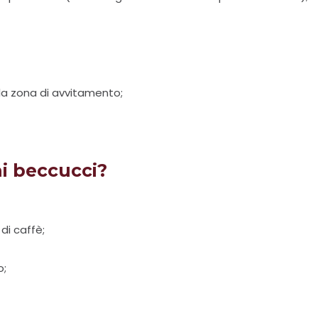
lla zona di avvitamento;
i beccucci?
di caffè;
o;