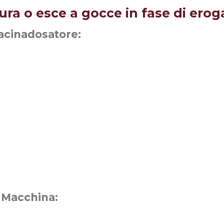
cura o esce a gocce in fase di ero
Macinadosatore:
a Macchina: