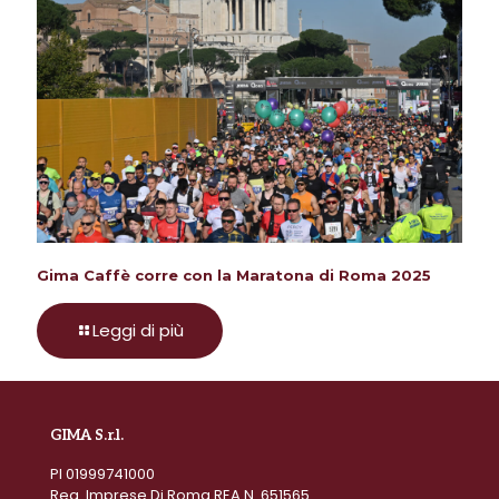
Gima Caffè corre con la Maratona di Roma 2025
Leggi di più
GIMA S.r.l.
PI 01999741000
Reg. Imprese Di Roma REA N. 651565