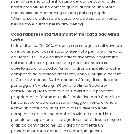
rivenditore, ma anche il fascino del concept di uno dei
nostri prodotti. Mi ha chiesto quindi di aprire uno store
che avesse come naming e linea grafica proprio
“Diamante”, e adesso è aperto e credo sia veramente
bellissimo e curato nei minimi dettagli.
Cosa rappresenta “Diamante” nel catalogo Gima
Caffè
.
L’idea di un caffè 100% Arabica a catalogo la coltivavo da
diverso tempo, così è stato presentato per la prima volta
ad Host 2017. Ha avuto immediato riscontro, soprattutto
nei mercati esteri più ricettivi e pronti del nostro su
questo tipo di prodotto. Parliamo di una miscela di caffè
composta da arabiche ricercate, sono 3 origini differenti
di Centro America, Sud America e Africa, di cui due con
punteggio SCA oltre gli 80 punti, definite Specialty
coffee. Per questo motivo non si tratta di un prodotto
propriamente “commerciale”, l’obiettivo però è quello di
far conoscere ed apprezzare maggiormente anche a
Roma un caffè con un gusto in tazza diverso e più
complesso da ciò che di solito troviamo al bar. Una
piccola anticipazione… Il progetto di caffè di sola origine
arabica cominciato nel 2017 avrà finalmente un
proseguo proprio ad Host in Ottobre, in questo